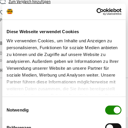
Zum Vergleich hinzufügen
Zum Merkzettel hinzufügen
Produktnummer:
11ALLZ723
Diese Webseite verwendet Cookies
Wir verwenden Cookies, um Inhalte und Anzeigen zu
Beschreibung
personalisieren, Funktionen für soziale Medien anbieten
Der AllorA Abdeckpapierhocker lässt sich flexibel in der Werkstatt als Hocker
zu können und die Zugriffe auf unsere Website zu
oder Trittbank einsetzen und ist gleichzeitig…
Mehr
analysieren. Außerdem geben wir Informationen zu Ihrer
Verwendung unserer Website an unsere Partner für
Hersteller-Informationen
soziale Medien, Werbung und Analysen weiter. Unsere
Partner führen diese Informationen möglicherweise mit
weiteren Daten zusammen, die Sie ihnen bereitgestellt
haben oder die sie im Rahmen Ihrer Nutzung der Dienste
gesammelt haben.
Einwilligungsauswahl
Produktgalerie überspringen
Passendes Zubehör
Notwendig
Präferenzen