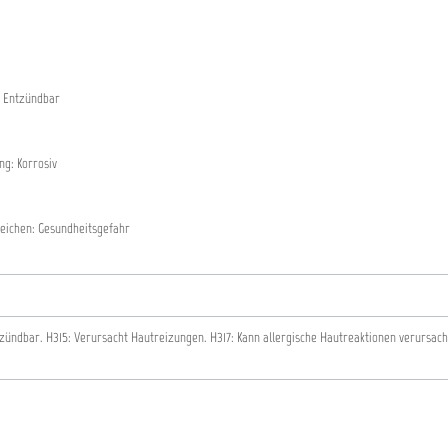
 Entzündbar
g: Korrosiv
eichen: Gesundheitsgefahr
tzündbar.
H315: Verursacht Hautreizungen.
H317: Kann allergische Hautreaktionen verursac