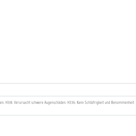
hen.
H318: Verursacht schwere Augenschäden.
H336: Kann Schläfrigkeit und Benommenheit