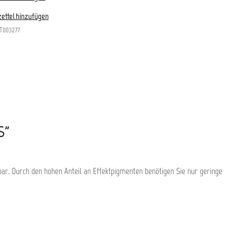
ettel hinzufügen
T003277
S"
bar. Durch den hohen Anteil an Effektpigmenten benötigen Sie nur geringe