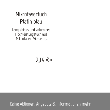
Mikrofasertuch
Platin blau
Langlebiges und volumiges
Hochleistungstuch aus
Mikrofaser. Vielseitig
einsetzbar im Haushalt oder
bei der Fahrzeugpflege. Das
Tuch bietet eine sehr hohe
Aufnahmefähigkeit von
2,14 €*
Schmutz und Wasser. Kann in
der Waschmaschine bis 40°C
gewaschen und in der
Maschine getrocknet werden.
Die Kanten sind für eine
längere Lebensdauer doppelt
vernäht. Größe: ca. 40 x 40
cm
Keine Aktionen, Angebote & Informationen mehr