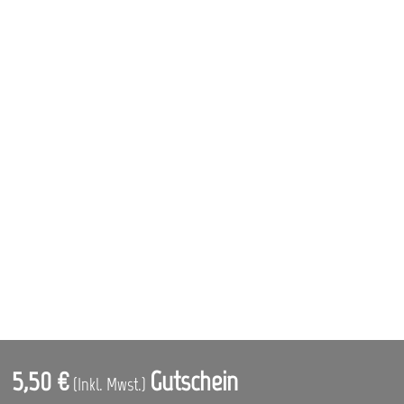
5,50 €
Gutschein
(Inkl. Mwst.)