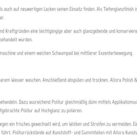
 auch auf neuwertigen Lacken seinen Einsatz finden. Als Tiefenglanzfinish is
ar.
und Kraftgründen eine leichtgängige aber auch glanzgebende und konservier
rbehandelt wurden.
ermaschine und einem weichen Schaumpad bei mittlerer Exzenterbewegung.
klarem Wasser waschen. Anschließend abspülen und trocknen. Allora Polish 
) behandeln. Dazu ausreichend Politur gleichmäßig dünn mittels Applikatio
ufgebrachte Politur auf Hochglanz zu polieren.
egen ein frisches gewechselt wird, um Wolken und Streifen zu vermeiden. E
führt. Politurrückstände auf Kunststoff- und Gummiteilen mit Allora Kunsts