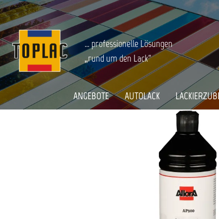
springen
Zur Hauptnavigation springen
FAHRZEUGPFLEGE
Polituren
Startseite
ALLORA POLISH UND WAX POLITUR 
… professionelle Lösungen
„rund um den Lack“
Bildergalerie überspringen
ANGEBOTE
AUTOLACK
LACKIERZUB