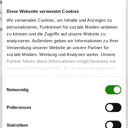
Beschreibung
Diese Webseite verwendet Cookies
Spot Repair System Box 1 – Lackmaterial … Die Box 1 des AllorA Spot Repair
System enthält ein professionelles Lackiersystem…
Mehr
Wir verwenden Cookies, um Inhalte und Anzeigen zu
personalisieren, Funktionen für soziale Medien anbieten
Hersteller-Informationen
zu können und die Zugriffe auf unsere Website zu
analysieren. Außerdem geben wir Informationen zu Ihrer
Verwendung unserer Website an unsere Partner für
soziale Medien, Werbung und Analysen weiter. Unsere
Partner führen diese Informationen möglicherweise mit
Produktgalerie überspringen
Passendes Zubehör
weiteren Daten zusammen, die Sie ihnen bereitgestellt
haben oder die sie im Rahmen Ihrer Nutzung der Dienste
gesammelt haben.
Einwilligungsauswahl
Notwendig
Präferenzen
Statistiken