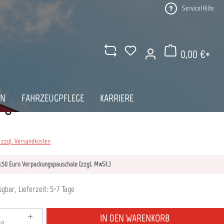
Service/Hilfe
0,00 €*
Warenkorb enthält 0 Pos
AN
FAHRZEUGPFLEGE
KARRIERE
 €*
. zzgl. Versandkosten
19,50 Euro Verpackungspauschale (zzgl. MwSt.)
gbar, Lieferzeit: 5-7 Tage
zahl: Gib den gewünschten Wert ein oder benutze die S
IN DEN WARENKORB
ück