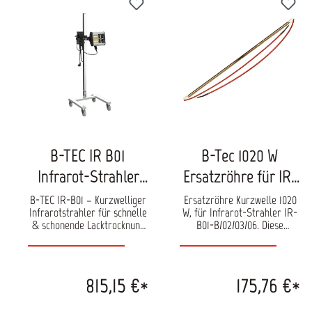
B-TEC IR B01
B-Tec 1020 W
Infrarot-Strahler
Ersatzröhre für IR-
mit abnehmbarem
B01-B/02/03/06
B-TEC IR-B01 – Kurzwelliger
Ersatzröhre Kurzwelle 1020
Infrarotstrahler für schnelle
W, für Infrarot-Strahler IR-
Strahlerfeld
goldbedampft
& schonende Lacktrocknung
B01-B/02/03/06. Diese
Der B-TEC IR-B01 ist ein
goldbedampfe Röhre hat
kompakter, leistungsstarker
eine bessere
Kurzwellensstrahler zur
Wärmeverteilung und einen
professionellen Trocknung
höheren Reflexionsgrad als
815,15 €*
175,76 €*
von Lacken, Füllern und
eine Röhre aus rotem
Spachtelbereichen. Dank
Quarzglas. Länge: 530 mm