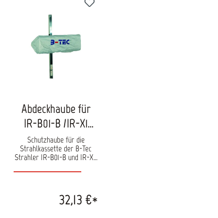
Abdeckhaube für
IR-B01-B /IR-X1
10000487
Schutzhaube für die
Strahlkassette der B-Tec
Strahler IR-B01-B und IR-X1.
Schützt die Kasette vor
Staub und anderen
Verschmutzungen.
32,13 €*