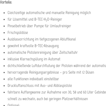
Vorteile:
Gleichzeitige automatische und manuelle Reinigung möglich
für Lösemittel und B-TEC-H
O-Reiniger
2
Pinselbetrieb über Pumpe für Umlaufreiniger
Frischspüldüse
Ausblasvorrichtung im tiefgezogenen Abluftkanal
gewohnt kraftvolle B-TEC-Absaugung
automatische Pistolenreinigung über Zeitschaltuhr
inklusive Klarnachspülung im Automat
dichtschließende Luftdurchflutung der Pistolen während der automati
hervorragende Reinigungsergebnisse – pro Seite mit 12 Düsen
alle Funktionen individuell einstellbar
Druckluftanschluss mit Aus- und Abblaspistole
fahrbare Auffangwanne zur Aufnahme von 30, 58 und 60 Liter Gebinden
schnell zu wechseln, auch bei geringen Platzverhältnissen
Optional: