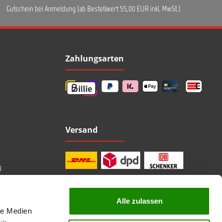
Gutschein bei Anmeldung (ab Bestellwert 55,00 EUR inkl. MwSt.)
Zahlungsarten
Versand
g
Alle zulassen
le Medien
professionelle Beratung
Top Marken