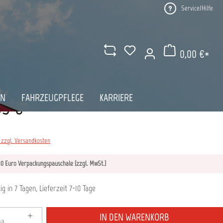
Service/Hilfe
0,00 €*
Warenkorb enthält 0 Pos
AN
FAHRZEUGPFLEGE
KARRIERE
05 €*
. zzgl. Versandkosten
130 Euro Verpackungspauschale (zzgl. MwSt.)
g in 7 Tagen, Lieferzeit 7-10 Tage
zahl: Gib den gewünschten Wert ein oder benutze die S
IN DEN WARENKORB
ück