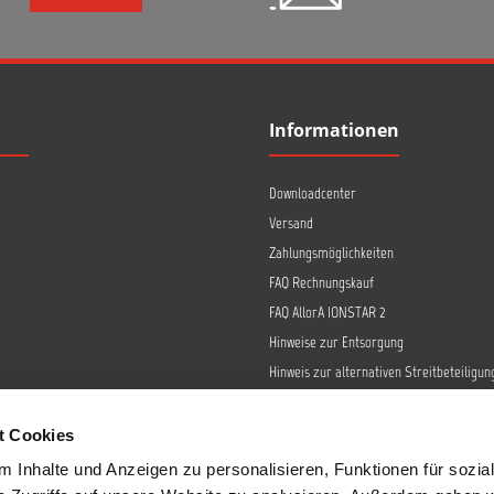
Informationen
Downloadcenter
Versand
Zahlungsmöglichkeiten
FAQ Rechnungskauf
FAQ AllorA IONSTAR 2
Hinweise zur Entsorgung
Hinweis zur alternativen Streitbeteiligun
Retoure
Widerrufsrecht
t Cookies
Barrierefreiheit
 Inhalte und Anzeigen zu personalisieren, Funktionen für sozia
Datenschutz