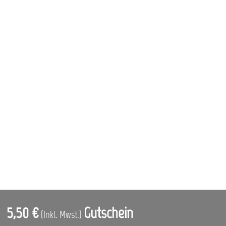
5,50 €
Gutschein
(Inkl. Mwst.)