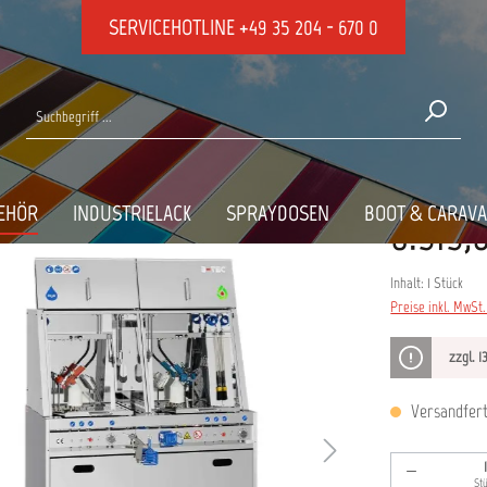
SERVICEHOTLINE
+49 35 204 - 670 0
ATION
EHÖR
INDUSTRIELACK
SPRAYDOSEN
BOOT & CARAV
8.919,
Inhalt:
1 Stück
Preise inkl. MwSt
zzgl. 
Versandferti
Produkt An
St