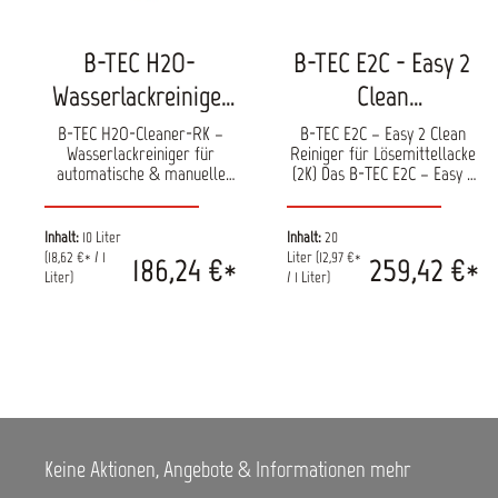
B-TEC H2O-
B-TEC E2C - Easy 2
Wasserlackreiniger
Clean
Konzentrat
Reinigungsmittel
B-TEC H2O-Cleaner-RK –
B-TEC E2C – Easy 2 Clean
Wasserlackreiniger für
Reiniger für Lösemittellacke
für Lösemittellack
automatische & manuelle
(2K) Das B-TEC E2C – Easy 2
Pistolenreinigung Aufwendige
Clean ist ein leistungsstarkes
Wasserlackreinigung unter
Lack- und
fließendem Wasser lässt sich
Farbreinigungsmittel und die
Inhalt:
10 Liter
Inhalt:
20
deutlich reduzieren: Der B-
praxisgerechte Alternative
(18,62 €* / 1
Liter
(12,97 €*
186,24 €*
259,42 €*
TEC H2O-Cleaner-RK wurde
zu leichtflüchtigen,
Liter)
/ 1 Liter)
speziell für die effiziente
brennbaren Lösemitteln in
Reinigung von Wasserlacken
Lackierpistolen-
entwickelt – insbesondere in
Waschgeräten. In Verbindung
Verbindung mit
mit automatischen B-TEC
automatischen B-TEC
Waschgeräten entfernt E2C
Waschgeräten. Selbst
lösemittelbasierte 2K-
angetrocknete Wasserlacke
Lacksysteme wie Füller und
können innerhalb kurzer Zeit
Klarlack innerhalb kurzer
rückstandslos entfernt
Zeit zuverlässig von
Keine Aktionen, Angebote & Informationen mehr
werden. Der Reiniger wird
Lackierpistolen und
als wirtschaftliches
Werkzeugen. Der Reiniger