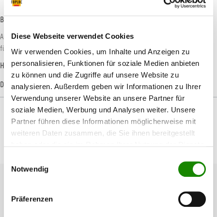
Beschreibung
AP600 Quick Shine ist eine schnelle Sprühglanzversiegelung, die mit speziell
Diese Webseite verwendet Cookies
für diesen Zweck entwickelten Nanosilikonen all…
Mehr
Wir verwenden Cookies, um Inhalte und Anzeigen zu
personalisieren, Funktionen für soziale Medien anbieten
Hersteller-Informationen
zu können und die Zugriffe auf unsere Website zu
Datenblätter
analysieren. Außerdem geben wir Informationen zu Ihrer
Verwendung unserer Website an unsere Partner für
soziale Medien, Werbung und Analysen weiter. Unsere
Partner führen diese Informationen möglicherweise mit
weiteren Daten zusammen, die Sie ihnen bereitgestellt
haben oder die sie im Rahmen Ihrer Nutzung der Dienste
Produktgalerie überspringen
Passendes Zubehör
gesammelt haben.
Einwilligungsauswahl
Notwendig
Präferenzen