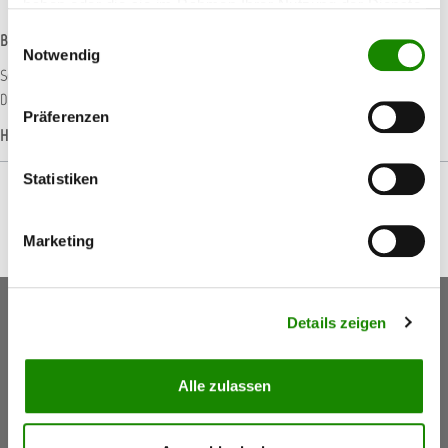
haben oder die sie im Rahmen Ihrer Nutzung der Dienste
gesammelt haben.
Einwilligungsauswahl
Beschreibung
Notwendig
Set mit Dichtungen in verschiedenen Größen. Ersatzdichtungen für
Druckpumpsprüher.
Präferenzen
Hersteller-Informationen
Statistiken
Marketing
Keine Aktionen, Angebote & Informationen mehr
Details zeigen
verpassen!
Jetzt anmelden
Alle zulassen
5,50 €
Gutschein
(Inkl. Mwst.)