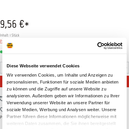
9,56 €*
Inhalt:
1 Stück
Preise inkl. MwSt. zzgl. Versandkosten
Sofort verfügbar, Lieferzeit: 1-3 Tage
Produkt Anzahl: Gib den gewünschten Wert ein oder benutz
Diese Webseite verwendet Cookies
Set
Wir verwenden Cookies, um Inhalte und Anzeigen zu
IN DEN WARENKORB
personalisieren, Funktionen für soziale Medien anbieten
zu können und die Zugriffe auf unsere Website zu
analysieren. Außerdem geben wir Informationen zu Ihrer
Zum Vergleich hinzufügen
Verwendung unserer Website an unsere Partner für
Zum Merkzettel hinzufügen
soziale Medien, Werbung und Analysen weiter. Unsere
Partner führen diese Informationen möglicherweise mit
Produktnummer:
EMM970505
weiteren Daten zusammen, die Sie ihnen bereitgestellt