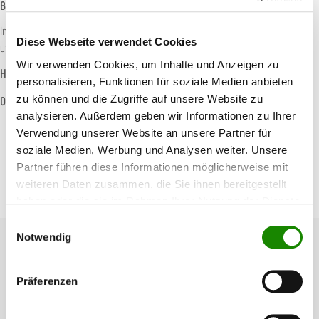
Beschreibung
In der Industrie und im Handwerk sind die Hände das wichtigste
Diese Webseite verwendet Cookies
unverzichtbarste Werkzeug. Diese wichtigen Werkzeuge sollten…
Mehr
Wir verwenden Cookies, um Inhalte und Anzeigen zu
Hersteller-Informationen
personalisieren, Funktionen für soziale Medien anbieten
zu können und die Zugriffe auf unsere Website zu
Datenblätter
analysieren. Außerdem geben wir Informationen zu Ihrer
Verwendung unserer Website an unsere Partner für
soziale Medien, Werbung und Analysen weiter. Unsere
Partner führen diese Informationen möglicherweise mit
weiteren Daten zusammen, die Sie ihnen bereitgestellt
Produktgalerie überspringen
Passendes Zubehör
haben oder die sie im Rahmen Ihrer Nutzung der Dienste
gesammelt haben.
Einwilligungsauswahl
Notwendig
Präferenzen