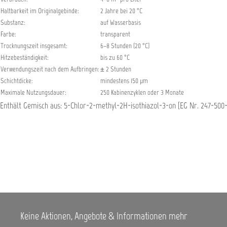
Haltbarkeit im Originalgebinde:
2 Jahre bei 20 °C
Substanz:
auf Wasserbasis
Farbe:
transparent
Trocknungszeit insgesamt:
6–8 Stunden (20 °C)
Hitzebeständigkeit:
bis zu 60 °C
Verwendungszeit nach dem Aufbringen:
± 2 Stunden
Schichtdicke:
mindestens 150 μm
Maximale Nutzungsdauer:
250 Kabinenzyklen oder 3 Monate
Enthält Gemisch aus: 5-Chlor-2-methyl-2H-isothiazol-3-on [EG Nr. 247-500-
Keine Aktionen, Angebote & Informationen mehr