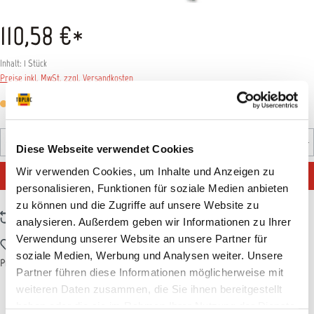
110,58 €*
Inhalt:
1 Stück
Preise inkl. MwSt. zzgl. Versandkosten
Versandfertig in 7 Tagen, Lieferzeit 5-7 Tage
Produkt Anzahl: Gib den gewünschten Wert ein oder benutz
Diese Webseite verwendet Cookies
Stück
Wir verwenden Cookies, um Inhalte und Anzeigen zu
IN DEN WARENKORB
personalisieren, Funktionen für soziale Medien anbieten
zu können und die Zugriffe auf unsere Website zu
Zum Vergleich hinzufügen
analysieren. Außerdem geben wir Informationen zu Ihrer
Verwendung unserer Website an unsere Partner für
Zum Merkzettel hinzufügen
soziale Medien, Werbung und Analysen weiter. Unsere
Produktnummer:
EMM7080
Partner führen diese Informationen möglicherweise mit
weiteren Daten zusammen, die Sie ihnen bereitgestellt
haben oder die sie im Rahmen Ihrer Nutzung der Dienste