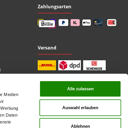
Zahlungsarten
Versand
g
Alle zulassen
le Medien
professionelle Beratung
Top Marken
ir
Kauf auf Rechnung
Auswahl erlauben
, Werbung
sichere Bezahlung
Lieferzeit 1-3 Tage
ren Daten
kostenlose Rücksendung
ienste
Ablehnen