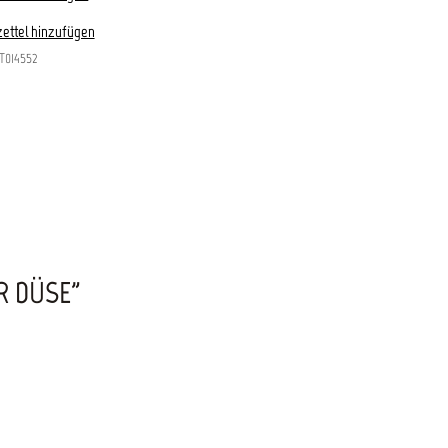
ettel hinzufügen
T014552
R DÜSE"