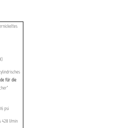
ernickeltes
K)
ylindrisches
de für die
cher’
16 psi
s 428 l/min