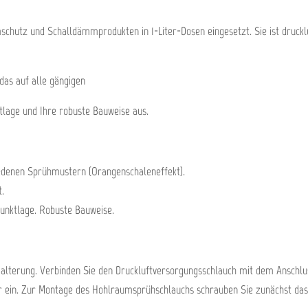
hutz und Schalldämmprodukten in 1-Liter-Dosen eingesetzt. Sie ist druckluf
das auf alle gängigen
ktlage und Ihre robuste Bauweise aus.
denen Sprühmustern (Orangenschaleneffekt).
t.
punktlage. Robuste Bauweise.
alterung. Verbinden Sie den Druckluftversorgungsschlauch mit dem Anschluss
r ein. Zur Montage des Hohlraumsprühschlauchs schrauben Sie zunächst das 