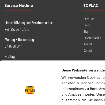
Service-Hotline
TOPLAC
Über Uns
Unterstützung und Beratung unter:
Team
+49 35204 / 670-0
Blog
Unsere Marken
Montag - Donnerstag
Anfahrt
07-16:00 Uhr
Kontakt
Freitag
07-14 Uhr
Diese Webseite verwende
Oder über unser
Kontaktformular
.
Wir verwenden Cookies, um
anbieten zu können und di
Vertrag widerrufen
Informationen zu Ihrer Ve
und Analysen weiter. Unse
Folgen Sie uns bei
zusammen, die Sie ihnen b