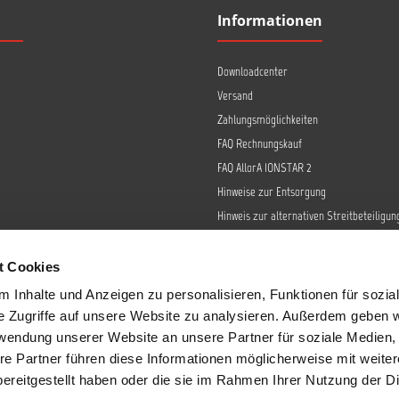
Informationen
Downloadcenter
Versand
Zahlungsmöglichkeiten
FAQ Rechnungskauf
FAQ AllorA IONSTAR 2
Hinweise zur Entsorgung
Hinweis zur alternativen Streitbeteiligun
Retoure
Widerrufsrecht
t Cookies
Barrierefreiheit
 Inhalte und Anzeigen zu personalisieren, Funktionen für sozia
Datenschutz
e Zugriffe auf unsere Website zu analysieren. Außerdem geben w
AGB
rwendung unserer Website an unsere Partner für soziale Medien
re Partner führen diese Informationen möglicherweise mit weite
Impressum
ereitgestellt haben oder die sie im Rahmen Ihrer Nutzung der D
Sendungsverfolgung