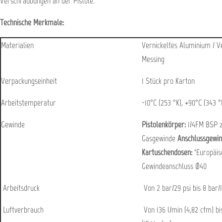
Verschraubungen an der Pistole.
Technische Merkmale:
Materialien
Vernickeltes Aluminium / V
Messing
Verpackungseinheit
1 Stück pro Karton
Arbeitstemperatur
-10°C (253 °K), +90°C (343 °
Gewinde
Pistolenkörper:
1/4FM BSP z
Gasgewinde
Anschlussgewin
Kartuschendosen:
‘Europäis
Gewindeanschluss Ø40
Arbeitsdruck
Von 2 bar/29 psi bis 8 bar/1
Luftverbrauch
Von 136 l/min (4,82 cfm) bi