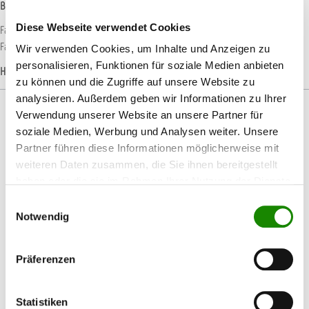
Beschreibung
Diese Webseite verwendet Cookies
Fahrbarer Folienabroller für die Aufnahme von 2 Rollen Folie für die
Fahrzeugabdeckung. Eine Person kann damit die komplette…
Mehr
Wir verwenden Cookies, um Inhalte und Anzeigen zu
personalisieren, Funktionen für soziale Medien anbieten
Hersteller-Informationen
zu können und die Zugriffe auf unsere Website zu
analysieren. Außerdem geben wir Informationen zu Ihrer
Verwendung unserer Website an unsere Partner für
soziale Medien, Werbung und Analysen weiter. Unsere
Partner führen diese Informationen möglicherweise mit
Produktgalerie überspringen
Passendes Zubehör
weiteren Daten zusammen, die Sie ihnen bereitgestellt
haben oder die sie im Rahmen Ihrer Nutzung der Dienste
gesammelt haben.
Einwilligungsauswahl
Notwendig
Präferenzen
Statistiken