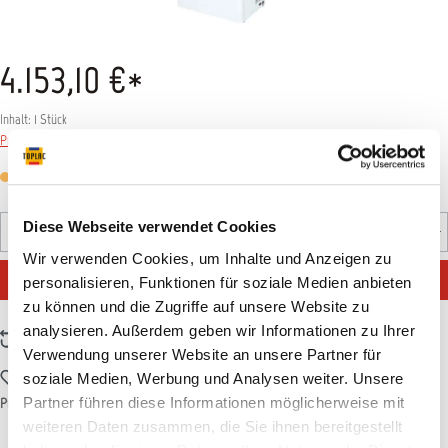
4.153,10 €*
Inhalt:
1 Stück
Preise inkl. MwSt. zzgl. Versandkosten
Versandfertig in 1 Tag, Lieferzeit 1-3 Tage
Produkt Anzahl: Gib den gewünschten Wert ein oder benutz
Diese Webseite verwendet Cookies
Stück
Wir verwenden Cookies, um Inhalte und Anzeigen zu
IN DEN WARENKORB
personalisieren, Funktionen für soziale Medien anbieten
zu können und die Zugriffe auf unsere Website zu
analysieren. Außerdem geben wir Informationen zu Ihrer
Zum Vergleich hinzufügen
Verwendung unserer Website an unsere Partner für
Zum Merkzettel hinzufügen
soziale Medien, Werbung und Analysen weiter. Unsere
Partner führen diese Informationen möglicherweise mit
Produktnummer:
T017881
weiteren Daten zusammen, die Sie ihnen bereitgestellt