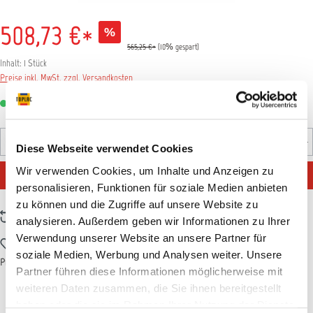
508,73 €*
%
565,25 €*
(10% gespart)
Inhalt:
1 Stück
Preise inkl. MwSt. zzgl. Versandkosten
Sofort verfügbar, Lieferzeit: 1-3 Tage
Produkt Anzahl: Gib den gewünschten Wert ein oder benutz
Diese Webseite verwendet Cookies
Stück
Wir verwenden Cookies, um Inhalte und Anzeigen zu
IN DEN WARENKORB
personalisieren, Funktionen für soziale Medien anbieten
zu können und die Zugriffe auf unsere Website zu
Zum Vergleich hinzufügen
analysieren. Außerdem geben wir Informationen zu Ihrer
Verwendung unserer Website an unsere Partner für
Zum Merkzettel hinzufügen
soziale Medien, Werbung und Analysen weiter. Unsere
Produktnummer:
EMM6900
Partner führen diese Informationen möglicherweise mit
weiteren Daten zusammen, die Sie ihnen bereitgestellt
haben oder die sie im Rahmen Ihrer Nutzung der Dienste