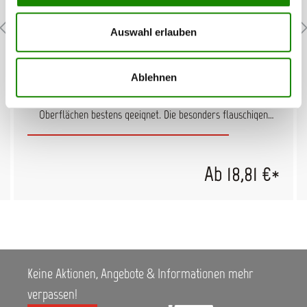
Auswahl erlauben
AllorA Turbo-Polish Tuch aus Mikrofaser
Ablehnen
Das Profi Poliertuch aus Mikrofaser mit Satin umsäumten
Kanten ist für besonders schonendes Arbeiten an lackierten
Oberflächen bestens geeignet. Die besonders flauschigen
Fasern nehmen extra viel Poliermittel auf und sorgen für ein
exzellentes Polierergebnis. Extrem saugstark und langlebig.
techn. Daten: 40 x 40 cm anthrazit
Ab 18,81 €*
Keine Aktionen, Angebote & Informationen mehr
verpassen!