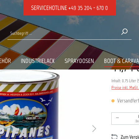
SERVICEHOTLINE
+49 35 204 - 670 0
EN E2-7, GEBR. WEISS
EHÖR
INDUSTRIELACK
SPRAYDOSEN
BOOT & CARAV
44,74 
Inhalt:
0.75 Liter
(
Preise inkl. MwSt
Versandferti
Produkt An
Do
Zum Vergl