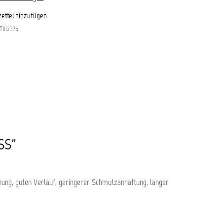
ettel hinzufügen
T012375
SS"
cknung, guten Verlauf, geringerer Schmutzanhaftung, langer