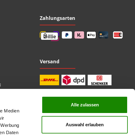
Zahlungsarten
Versand
g
Alle zulassen
le Medien
professionelle Beratung
Top Marken
ir
Kauf auf Rechnung
Auswahl erlauben
, Werbung
sichere Bezahlung
Lieferzeit 1-3 Tage
ren Daten