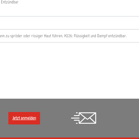
 Entzündbar
ann zu spröder oder rissiger Haut führen.
H226: Flüssigkeit und Dampf entzündbar.
Jetzt anmelden