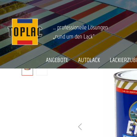
springen
Zur Hauptnavigation springen
BOOT & CARAVAN
Bootslacke
Buntlacke
Startseite
EPIFANES NAUTIFORTE 1-KOMPONENT
… professionelle Lösungen
„rund um den Lack“
Bildergalerie überspringen
ANGEBOTE
AUTOLACK
LACKIERZUB