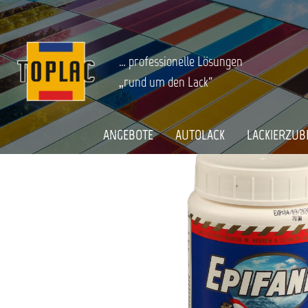
springen
Zur Hauptnavigation springen
BOOT & CARAVAN
Bootslacke
Grundierungen & Spachtel
Startseite
EPIFANES ROSTENTFERNER E7-9
… professionelle Lösungen
„rund um den Lack“
Bildergalerie überspringen
ANGEBOTE
AUTOLACK
LACKIERZUB