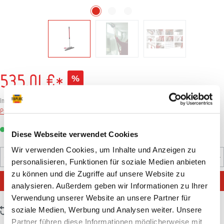
535,01 €*
%
594,46 €*
(10% gespart)
Inhalt:
1 Stück
Preise inkl. MwSt. zzgl. Versandkosten
Sofort verfügbar, Lieferzeit: 1-3 Tage
Diese Webseite verwendet Cookies
Wir verwenden Cookies, um Inhalte und Anzeigen zu
Produkt Anzahl: Gib den gewünschten Wert ein oder benutz
personalisieren, Funktionen für soziale Medien anbieten
Stück
zu können und die Zugriffe auf unsere Website zu
IN DEN WARENKORB
analysieren. Außerdem geben wir Informationen zu Ihrer
Verwendung unserer Website an unsere Partner für
soziale Medien, Werbung und Analysen weiter. Unsere
Zum Vergleich hinzufügen
Partner führen diese Informationen möglicherweise mit