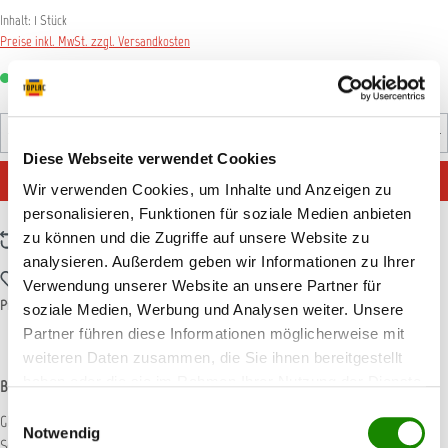
Inhalt:
1 Stück
Preise inkl. MwSt. zzgl. Versandkosten
Sofort verfügbar, Lieferzeit: 1-3 Tage
Produkt Anzahl: Gib den gewünschten Wert ein oder benutz
Stück
Diese Webseite verwendet Cookies
IN DEN WARENKORB
Wir verwenden Cookies, um Inhalte und Anzeigen zu
personalisieren, Funktionen für soziale Medien anbieten
zu können und die Zugriffe auf unsere Website zu
Zum Vergleich hinzufügen
analysieren. Außerdem geben wir Informationen zu Ihrer
Zum Merkzettel hinzufügen
Verwendung unserer Website an unsere Partner für
Produktnummer:
AM00379
soziale Medien, Werbung und Analysen weiter. Unsere
Partner führen diese Informationen möglicherweise mit
weiteren Daten zusammen, die Sie ihnen bereitgestellt
haben oder die sie im Rahmen Ihrer Nutzung der Dienste
Beschreibung
gesammelt haben.
Einwilligungsauswahl
Glasschaber mit gummiertem Griff und Flaschenöffner für die Reinigung von
Notwendig
Scheiben und glatten, festen Oberflächen. Einfache…
Mehr