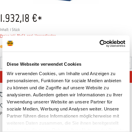
1.932,18 €*
Inhalt:
1 Stück
Preise inkl. MwSt. zzgl. Versandkosten
Versandfertig in 1 Tag, Lieferzeit 5-7 Tage
Produkt Anzahl: Gib den gewünschten Wert ein oder benutz
Diese Webseite verwendet Cookies
Stück
Wir verwenden Cookies, um Inhalte und Anzeigen zu
IN DEN WARENKORB
personalisieren, Funktionen für soziale Medien anbieten
zu können und die Zugriffe auf unsere Website zu
Zum Vergleich hinzufügen
analysieren. Außerdem geben wir Informationen zu Ihrer
Verwendung unserer Website an unsere Partner für
Zum Merkzettel hinzufügen
soziale Medien, Werbung und Analysen weiter. Unsere
Produktnummer:
HAM000841
Partner führen diese Informationen möglicherweise mit
weiteren Daten zusammen, die Sie ihnen bereitgestellt
haben oder die sie im Rahmen Ihrer Nutzung der Dienste