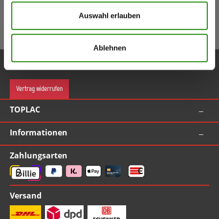
5,50 €
Gutschein
(Inkl. Mwst.)
Auswahl erlauben
Gutschein bei Anmeldung (ab Bestellwert 55,00 EUR inkl. MwSt.)
Ablehnen
Service-Hotline
Vertrag widerrufen
TOPLAC
Informationen
Zahlungsarten
Versand