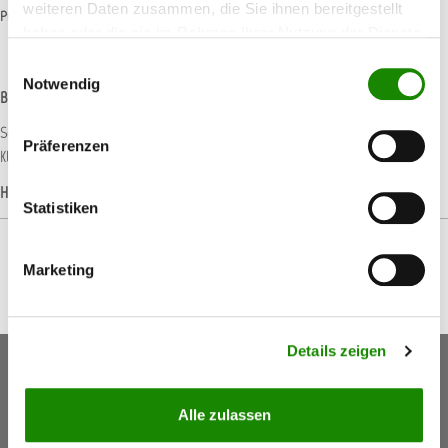
weiteren Daten zusammen, die Sie ihnen bereitgestellt
Produktnummer:
HAM009217
haben oder die sie im Rahmen Ihrer Nutzung der Dienste
gesammelt haben.
Einwilligungsauswahl
Notwendig
Beschreibung
Schleifplatte für Hamach Mini Delta Schwingschleifer zur Aufnahme von Delta
Präferenzen
Klett Schleifscheiben. Abmessung: 98 x 144 mm
Mehr
Hersteller-Informationen
Statistiken
Marketing
Details zeigen
Keine Aktionen, Angebote & Informationen mehr
verpassen!
Alle zulassen
Jetzt anmelden