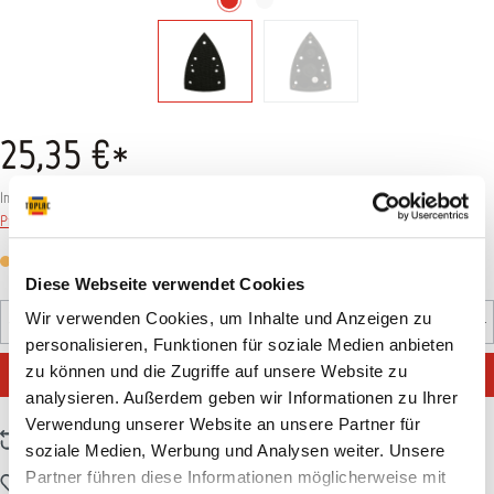
25,35 €*
Inhalt:
1 Stück
Preise inkl. MwSt. zzgl. Versandkosten
Versandfertig in 7 Tagen, Lieferzeit 1-3 Tage
Diese Webseite verwendet Cookies
Produkt Anzahl: Gib den gewünschten Wert ein oder benutz
Wir verwenden Cookies, um Inhalte und Anzeigen zu
Stück
personalisieren, Funktionen für soziale Medien anbieten
IN DEN WARENKORB
zu können und die Zugriffe auf unsere Website zu
analysieren. Außerdem geben wir Informationen zu Ihrer
Verwendung unserer Website an unsere Partner für
Zum Vergleich hinzufügen
soziale Medien, Werbung und Analysen weiter. Unsere
Partner führen diese Informationen möglicherweise mit
Zum Merkzettel hinzufügen