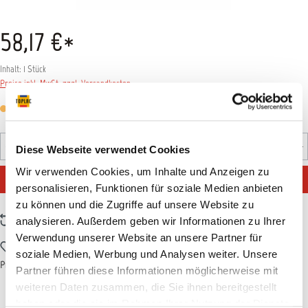
58,17 €*
Inhalt:
1 Stück
Preise inkl. MwSt. zzgl. Versandkosten
Versandfertig in 7 Tagen, Lieferzeit 5-7 Tage
Produkt Anzahl: Gib den gewünschten Wert ein oder benutz
Diese Webseite verwendet Cookies
Stück
Wir verwenden Cookies, um Inhalte und Anzeigen zu
IN DEN WARENKORB
personalisieren, Funktionen für soziale Medien anbieten
zu können und die Zugriffe auf unsere Website zu
Zum Vergleich hinzufügen
analysieren. Außerdem geben wir Informationen zu Ihrer
Verwendung unserer Website an unsere Partner für
Zum Merkzettel hinzufügen
soziale Medien, Werbung und Analysen weiter. Unsere
Produktnummer:
T000472
Partner führen diese Informationen möglicherweise mit
weiteren Daten zusammen, die Sie ihnen bereitgestellt
haben oder die sie im Rahmen Ihrer Nutzung der Dienste