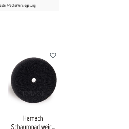
paste
, Wachs/Versiegelung
Hamach
Schaumpad weich