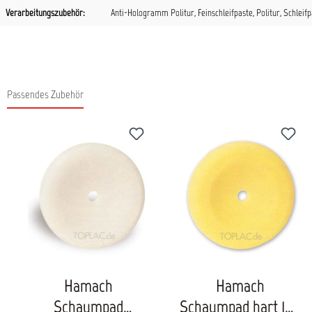
Verarbeitungszubehör:
Anti-Hologramm Politur
, Feinschleifpaste
, Politur
, Schleif
Passendes Zubehör
Produktgalerie überspringen
Hamach
Hamach
Schaumpad
Schaumpad hart 150