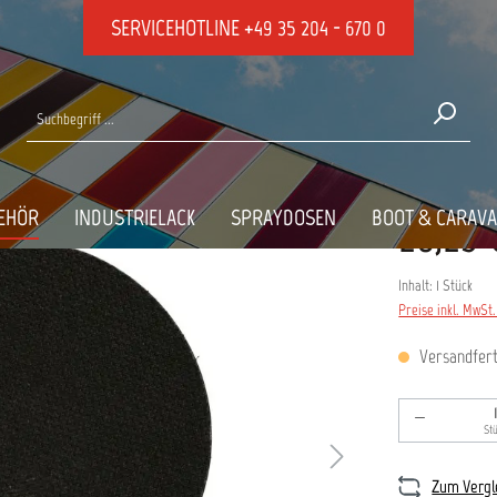
SERVICEHOTLINE
+49 35 204 - 670 0
15MM
EHÖR
INDUSTRIELACK
SPRAYDOSEN
BOOT & CARAV
20,23 
Inhalt:
1 Stück
Preise inkl. MwSt
Versandferti
Produkt An
St
Zum Vergl