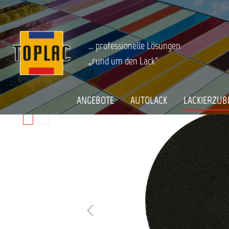
springen
Zur Hauptnavigation springen
LACKIERZUBEHÖR
Finish
Stützteller
Startseite
HAMACH STÜTZTELLER KLETT M14 D1
… professionelle Lösungen
„rund um den Lack“
Bildergalerie überspringen
ANGEBOTE
AUTOLACK
LACKIERZUB