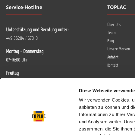
Service-Hotline
TOPLAC
Über Uns
Unterstützung und Beratung unter:
Team
+49 35204 / 670-0
Blog
Unsere Marken
Montag - Donnerstag
Anfahrt
07-16:00 Uhr
Kontakt
Freitag
07-14 Uhr
Diese Webseite verwende
Oder über unser
Kontaktformular
.
Wir verwenden Cookies, um
anbieten zu können und di
Vertrag widerrufen
Informationen zu Ihrer Ve
und Analysen weiter. Unse
Folgen Sie uns bei
zusammen, die Sie ihnen b