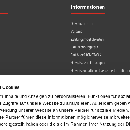
Informationen
Downloadcenter
Versand
Zahlungsmöglichkeiten
FAQ Rechnungskauf
FAQ AllorA IONSTAR 2
Hinweise zur Entsorgung
Hinweis zur alternativen Streitbeteiligun
Retoure
Widerrufsrecht
t Cookies
Barrierefreiheit
 Inhalte und Anzeigen zu personalisieren, Funktionen für sozia
Datenschutz
e Zugriffe auf unsere Website zu analysieren. Außerdem geben w
AGB
rwendung unserer Website an unsere Partner für soziale Medien
re Partner führen diese Informationen möglicherweise mit weite
Impressum
ereitgestellt haben oder die sie im Rahmen Ihrer Nutzung der D
Sendungsverfolgung