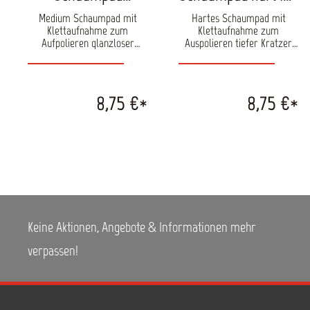
medium 150 mm
mm
Medium Schaumpad mit
Hartes Schaumpad mit
Klettaufnahme zum
Klettaufnahme zum
Aufpolieren glanzloser
Auspolieren tiefer Kratzer
Lackoberflächen Ideal zum
auf lackierten Oberflächen.
Verabeiten von EMM
Ideal zum Verabeiten von
OneStepReady Politur 8700.
EMM OneStepReady Politur
Durchmesser: 150 mm
8700. Durchmesser: 150 mm
8,75 €*
8,75 €*
Passend für die
Passend für die
Poliermaschine RH 50 E
Poliermaschine RH 50 E
Keine Aktionen, Angebote & Informationen mehr
verpassen!