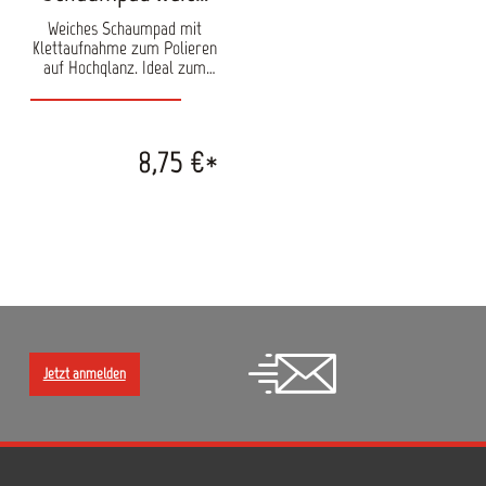
150 mm
Weiches Schaumpad mit
Klettaufnahme zum Polieren
auf Hochglanz. Ideal zum
Verabeiten von EMM
OneStepReady Politur 8700.
Durchmesser: 150 mm
Passend für die
8,75 €*
Poliermaschine RH 50 E
Jetzt anmelden