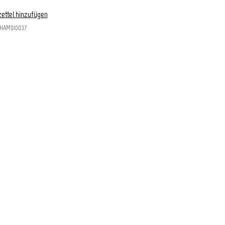
ettel hinzufügen
HAM010037