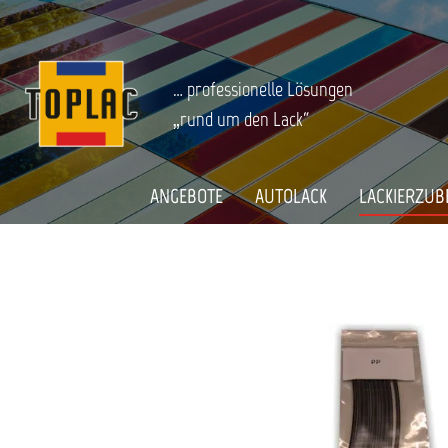
springen
Zur Hauptnavigation springen
LACKIERZUBEHÖR
Startseite
HOT SPOT - SCHWEISSDRAHT PP
… professionelle Lösungen
„rund um den Lack“
Bildergalerie überspringen
ANGEBOTE
AUTOLACK
LACKIERZUB