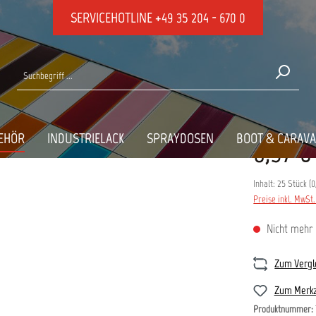
SERVICEHOTLINE
+49 35 204 - 670 0
EHÖR
INDUSTRIELACK
SPRAYDOSEN
BOOT & CARAV
8,97 €
Inhalt:
25 Stück
(
0
Preise inkl. MwSt
Nicht mehr 
Zum Vergl
Zum Merkz
Produktnummer: