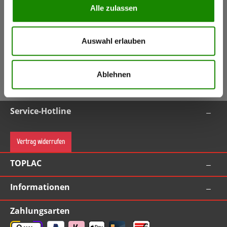
Alle zulassen
Keine Aktionen, Angebote & Informationen mehr
verpassen!
Auswahl erlauben
Jetzt anmelden
5,50 €
Gutschein
(Inkl. Mwst.)
Ablehnen
Gutschein bei Anmeldung (ab Bestellwert 55,00 EUR inkl. MwSt.)
Service-Hotline
Vertrag widerrufen
TOPLAC
Informationen
Zahlungsarten