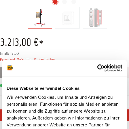
3.213,00 €*
Inhalt:
1 Stück
Preise inkl. MwSt. zzgl. Versandkosten
zzgl. 150 Euro Verpackungspauschale (zzgl. MwSt.)
Sofort verfügbar, Lieferzeit: 5-7 Tage
Diese Webseite verwendet Cookies
Wir verwenden Cookies, um Inhalte und Anzeigen zu
Produkt Anzahl: Gib den gewünschten Wert ein oder benutz
personalisieren, Funktionen für soziale Medien anbieten
Stück
zu können und die Zugriffe auf unsere Website zu
IN DEN WARENKORB
analysieren. Außerdem geben wir Informationen zu Ihrer
Verwendung unserer Website an unsere Partner für