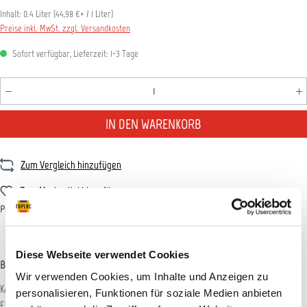
Inhalt:
0.4 Liter
(
44,98 €
* / 1 Liter)
Preise inkl. MwSt. zzgl. Versandkosten
Sofort verfügbar, Lieferzeit: 1-3 Tage
Produkt Anzahl: Gib den gewünschten Wert ein oder benutz
IN DEN WARENKORB
Zum Vergleich hinzufügen
Zum Merkzettel hinzufügen
Produktnummer:
LIQUI0009
Diese Webseite verwendet Cookies
Beschreibung
Wir verwenden Cookies, um Inhalte und Anzeigen zu
KAROSSERIE-KLEBESPRAY Kontaktklebespray mit hoher Sofortklebekraft.
personalisieren, Funktionen für soziale Medien anbieten
Einsatz: Zur Verklebung von Gewebe, Moosgummi, Lede…
Mehr