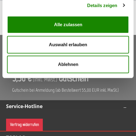
Details zeigen
Alle zulassen
Auswahl erlauben
Keine Aktionen, Angebote & Informationen mehr
verpassen!
Ablehnen
Jetzt anmelden
5,50 €
Gutschein
(Inkl. Mwst.)
Gutschein bei Anmeldung (ab Bestellwert 55,00 EUR inkl. MwSt.)
Service-Hotline
Vertrag widerrufen