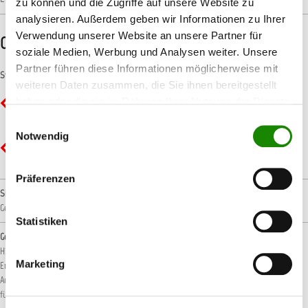
zu können und die Zugriffe auf unsere Website zu
analysieren. Außerdem geben wir Informationen zu Ihrer
Verwendung unserer Website an unsere Partner für
CLP-/REACH-Hinweise
soziale Medien, Werbung und Analysen weiter. Unsere
Partner führen diese Informationen möglicherweise mit
Symbole
weiteren Daten zusammen, die Sie ihnen bereitgestellt
haben oder die sie im Rahmen Ihrer Nutzung der Dienste
GHS02 - Flamme: Entzündbar
gesammelt haben.
Einwilligungsauswahl
Notwendig
GHS07 - Ausrufezeichen: Gesundheitsgefahr
Präferenzen
Signalwort
Gefahr!
Statistiken
Gefahrenhinweise
H222: Extrem entzündbares Aerosol.
H229: Behälter steht unter Druck: Kann bei
Marketing
Erwärmung bersten.
H315: Verursacht Hautreizungen.
H319: Verursacht schwere
Augenreizung.
H336: Kann Schläfrigkeit und Benommenheit verursachen.
H412: Schädlich
für Wasserorganismen, mit langfristiger Wirkung.