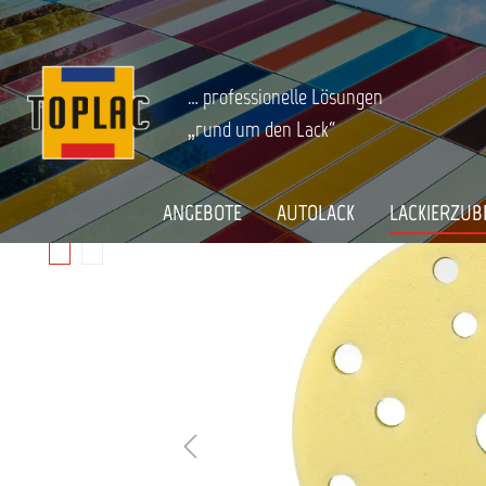
springen
Zur Hauptnavigation springen
LACKIERZUBEHÖR
Schleifen
Schleifmittel
Zwischenpad
Startseite
KOVAX ASSILEX SUPER TACK INTERF
… professionelle Lösungen
„rund um den Lack“
Bildergalerie überspringen
ANGEBOTE
AUTOLACK
LACKIERZUB