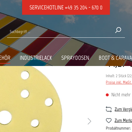
SERVICEHOTLINE
+49 35 204 - 670 0
s
ACE PAD WEICH
EHÖR
INDUSTRIELACK
SPRAYDOSEN
BOOT & CARAV
44,27 
Inhalt:
2 Stück
(
22
Preise inkl. MwSt
Nicht mehr 
Zum Vergl
Zum Merkz
Produktnummer: