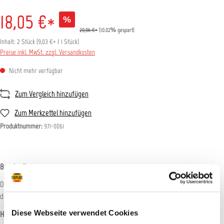
18,05 €*
%
20,06 €*
(10.02% gespart)
Inhalt:
2 Stück
(
9,03 €
* / 1 Stück)
Preise inkl. MwSt. zzgl. Versandkosten
Nicht mehr verfügbar
Zum Vergleich hinzufügen
Zum Merkzettel hinzufügen
Produktnummer:
971-0061
Beschreibung
Dickes Handpad mit weiblicher Klettaufnahme für Buflex Schleifstreifen. Durch
die Verwendung des weichen Zwischentellers wir…
Mehr
Diese Webseite verwendet Cookies
Hersteller-Informationen