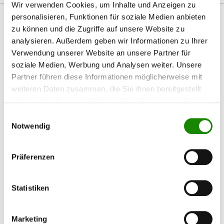
Wir verwenden Cookies, um Inhalte und Anzeigen zu
personalisieren, Funktionen für soziale Medien anbieten
zu können und die Zugriffe auf unsere Website zu
analysieren. Außerdem geben wir Informationen zu Ihrer
Verwendung unserer Website an unsere Partner für
Produktgalerie überspringen
Passendes Zubehör
soziale Medien, Werbung und Analysen weiter. Unsere
Partner führen diese Informationen möglicherweise mit
weiteren Daten zusammen, die Sie ihnen bereitgestellt
haben oder die sie im Rahmen Ihrer Nutzung der Dienste
%
gesammelt haben.
Einwilligungsauswahl
Notwendig
Präferenzen
Kovax Buflex Dry Super Tack Streifen
Statistiken
Kovax Buflex Dry wird nach dem Entfernen der Fehlstellen in
Marketing