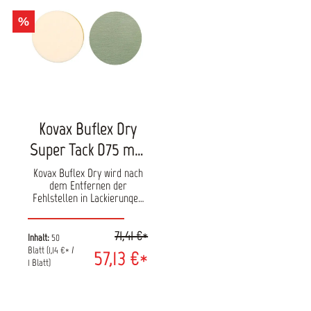
%
Kovax Buflex Dry
Super Tack D75 mm
Schleifscheiben
Kovax Buflex Dry wird nach
dem Entfernen der
Fehlstellen in Lackierungen
verwendet, um den
Polierprozess zu verkürzen.
71,41 €*
Der ultraflexible, innovative
Inhalt:
50
Latexträger mit einzigartiger
Blatt
(1,14 €* /
57,13 €*
Körnungsstruktur hinterlässt
1 Blatt)
extrem feine Schleifspuren.
Das für Buflex speziell
entwickelte weiblich-weiblich
Klett (971-0068) erhöht die