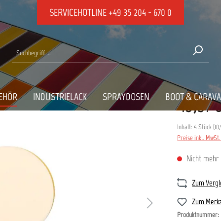
SERVICEHOTLINE
+49 35 204 - 670 0
s
D 75MM UNGELOCHT
EHÖR
INDUSTRIELACK
SPRAYDOSEN
BOOT & CARAV
43,91 
Inhalt:
4 Stück
(
10
Preise inkl. MwSt
Nicht mehr 
Zum Vergl
Zum Merkz
Produktnummer: