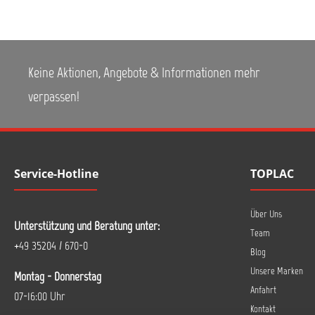
Prozesssicherheit und
verhindert Schleifspuren, die
durch zu hartes Klett
entstehen.
Anwendungsgebiet: Lackfinish
Keine Aktionen, Angebote & Informationen mehr
Durchmesser: 75 mm
Lochung: ungelocht Haftung:
verpassen!
Klett Inhalt: 50 Blatt + 1x
Zwischenteller 971-0068
Service-Hotline
TOPLAC
Über Uns
Unterstützung und Beratung unter:
Team
+49 35204 / 670-0
Blog
Unsere Marken
Montag - Donnerstag
Anfahrt
07-16:00 Uhr
Kontakt