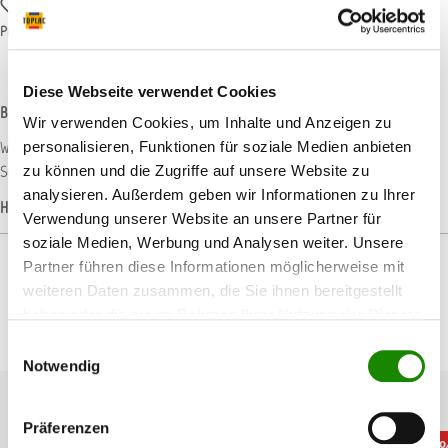
Zum Merkzettel hinzufügen
Produktnummer:
EA9717502
Diese Webseite verwendet Cookies
Beschreibung
Wir verwenden Cookies, um Inhalte und Anzeigen zu
Weiches Zwischenpad mit Klettaufnahme für Premium und Yellow Film
personalisieren, Funktionen für soziale Medien anbieten
Schleifscheiben des Durchmessers D75 mm ohne Lochung. Durc…
Mehr
zu können und die Zugriffe auf unsere Website zu
analysieren. Außerdem geben wir Informationen zu Ihrer
Hersteller-Informationen
Verwendung unserer Website an unsere Partner für
soziale Medien, Werbung und Analysen weiter. Unsere
Partner führen diese Informationen möglicherweise mit
weiteren Daten zusammen, die Sie ihnen bereitgestellt
haben oder die sie im Rahmen Ihrer Nutzung der Dienste
Produktgalerie überspringen
Passendes Zubehör
gesammelt haben.
Einwilligungsauswahl
Notwendig
Präferenzen
%