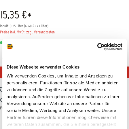
15,35 €*
Inhalt:
0.25 Liter
(
61,40 €
* / 1 Liter)
Preise inkl. MwSt. zzgl. Versandkosten
Sofort verfügbar, Lieferzeit: 1-3 Tage
Produkt Anzahl: Gib den gewünschten Wert ein oder benutz
Flasche
Diese Webseite verwendet Cookies
IN DEN WARENKORB
Wir verwenden Cookies, um Inhalte und Anzeigen zu
personalisieren, Funktionen für soziale Medien anbieten
Zum Vergleich hinzufügen
zu können und die Zugriffe auf unsere Website zu
analysieren. Außerdem geben wir Informationen zu Ihrer
Zum Merkzettel hinzufügen
Verwendung unserer Website an unsere Partner für
Produktnummer:
LIQUIR004
soziale Medien, Werbung und Analysen weiter. Unsere
Partner führen diese Informationen möglicherweise mit
weiteren Daten zusammen, die Sie ihnen bereitgestellt