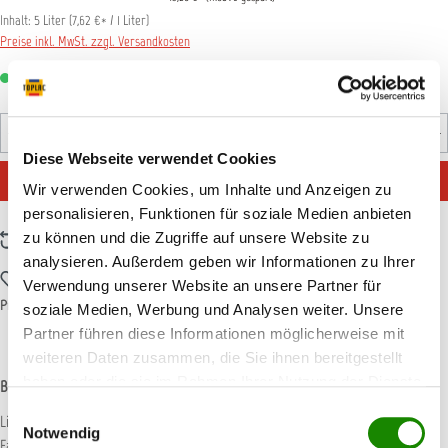
Inhalt:
5 Liter
(
7,62 €
* / 1 Liter)
Preise inkl. MwSt. zzgl. Versandkosten
Sofort verfügbar, Lieferzeit: 1-3 Tage
Produkt Anzahl: Gib den gewünschten Wert ein oder benutz
Kanister
Diese Webseite verwendet Cookies
IN DEN WARENKORB
Wir verwenden Cookies, um Inhalte und Anzeigen zu
personalisieren, Funktionen für soziale Medien anbieten
zu können und die Zugriffe auf unsere Website zu
Zum Vergleich hinzufügen
analysieren. Außerdem geben wir Informationen zu Ihrer
Zum Merkzettel hinzufügen
Verwendung unserer Website an unsere Partner für
Produktnummer:
EMM8400
soziale Medien, Werbung und Analysen weiter. Unsere
Partner führen diese Informationen möglicherweise mit
weiteren Daten zusammen, die Sie ihnen bereitgestellt
haben oder die sie im Rahmen Ihrer Nutzung der Dienste
Beschreibung
gesammelt haben.
Einwilligungsauswahl
Liquid Masking (flüssige Abdeckfolie) ist eine Alternative zur
Notwendig
Fahrzeugabdeckung mit Papier oder Folie. Verarbeitung: mit ei…
Mehr