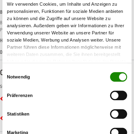
Wir verwenden Cookies, um Inhalte und Anzeigen zu
personalisieren, Funktionen für soziale Medien anbieten
Beschreibung
zu können und die Zugriffe auf unsere Website zu
Biozidprodukte vorsichtig verwenden. Vor Gebrauch stets Etikett und
analysieren. Außerdem geben wir Informationen zu Ihrer
Produktinformationen lesen. Reg. Nummer: N-91630 Bio-Eth…
Mehr
Verwendung unserer Website an unsere Partner für
soziale Medien, Werbung und Analysen weiter. Unsere
Hersteller-Informationen
Partner führen diese Informationen möglicherweise mit
Datenblätter
weiteren Daten zusammen, die Sie ihnen bereitgestellt
haben oder die sie im Rahmen Ihrer Nutzung der Dienste
gesammelt haben.
CLP-/REACH-Hinweise
Einwilligungsauswahl
Notwendig
Symbole
Präferenzen
GHS02 - Flamme: Entzündbar
Statistiken
GHS07 - Ausrufezeichen: Gesundheitsgefahr
Marketing