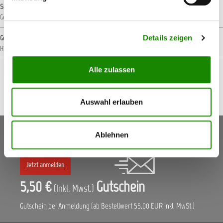
Signalwort
Gefahr!
Details zeigen
Gefahrenhinweise
H225: Flüssigkeit und Dampf leicht entzündbar.
H319: Verursacht schwere Augenreizung.
Alle zulassen
Auswahl erlauben
Keine Aktionen, Angebote & Informationen mehr
Ablehnen
verpassen!
Jetzt anmelden
5,50 €
Gutschein
(Inkl. Mwst.)
Gutschein bei Anmeldung (ab Bestellwert 55,00 EUR inkl. MwSt.)