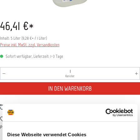
46,41 €*
Inhalt:
5 Liter
(
9,28 €
* / 1 Liter)
Preise inkl. MwSt. zzgl. Versandkosten
Sofort verfügbar, Lieferzeit: 1-3 Tage
Produkt Anzahl: Gib den gewünschten Wert ein oder benutz
Kanister
IN DEN WARENKORB
Zum Vergleich hinzufügen
Zum Merkzettel hinzufügen
Produktnummer:
T017435
Diese Webseite verwendet Cookies