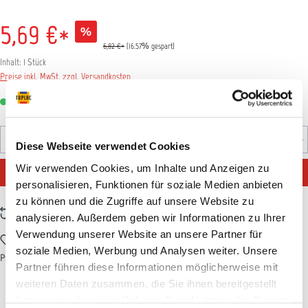
5,69 €*
%
6,82 €*
(16.57% gespart)
Inhalt:
1 Stück
Preise inkl. MwSt. zzgl. Versandkosten
Sofort verfügbar, Lieferzeit: 1-3 Tage
Produkt Anzahl: Gib den gewünschten Wert ein oder benutz
Diese Webseite verwendet Cookies
Stück
Wir verwenden Cookies, um Inhalte und Anzeigen zu
IN DEN WARENKORB
personalisieren, Funktionen für soziale Medien anbieten
zu können und die Zugriffe auf unsere Website zu
Zum Vergleich hinzufügen
analysieren. Außerdem geben wir Informationen zu Ihrer
Verwendung unserer Website an unsere Partner für
Zum Merkzettel hinzufügen
soziale Medien, Werbung und Analysen weiter. Unsere
Produktnummer:
SCHU50034
Partner führen diese Informationen möglicherweise mit
weiteren Daten zusammen, die Sie ihnen bereitgestellt
haben oder die sie im Rahmen Ihrer Nutzung der Dienste