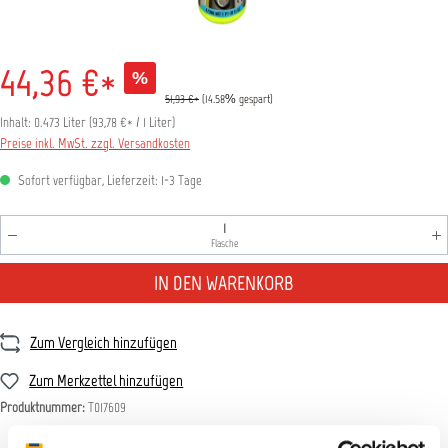
44,36 €*
%
51,93 €*
(14.58% gespart)
Inhalt:
0.473 Liter
(
93,78 €
* / 1 Liter)
Preise inkl. MwSt. zzgl. Versandkosten
Sofort verfügbar, Lieferzeit: 1-3 Tage
Produkt Anzahl: Gib den gewünschten Wert ein oder benutz
Flasche
IN DEN WARENKORB
Zum Vergleich hinzufügen
Zum Merkzettel hinzufügen
Produktnummer:
T017609