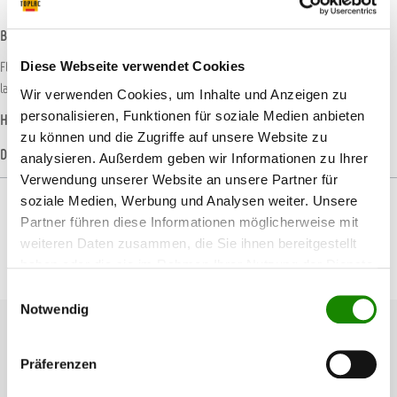
Beschreibung
Flüssigwachs mit hochentwickelter Hybrid-Keramikformel zur Versiegelung von
Diese Webseite verwendet Cookies
lackierten Oberflächen, Chrom und Kunststoffteil…
Mehr
Wir verwenden Cookies, um Inhalte und Anzeigen zu
personalisieren, Funktionen für soziale Medien anbieten
Hersteller-Informationen
zu können und die Zugriffe auf unsere Website zu
Datenblätter
analysieren. Außerdem geben wir Informationen zu Ihrer
Verwendung unserer Website an unsere Partner für
soziale Medien, Werbung und Analysen weiter. Unsere
Partner führen diese Informationen möglicherweise mit
weiteren Daten zusammen, die Sie ihnen bereitgestellt
haben oder die sie im Rahmen Ihrer Nutzung der Dienste
Produktgalerie überspringen
Passendes Zubehör
gesammelt haben.
Einwilligungsauswahl
Notwendig
Präferenzen