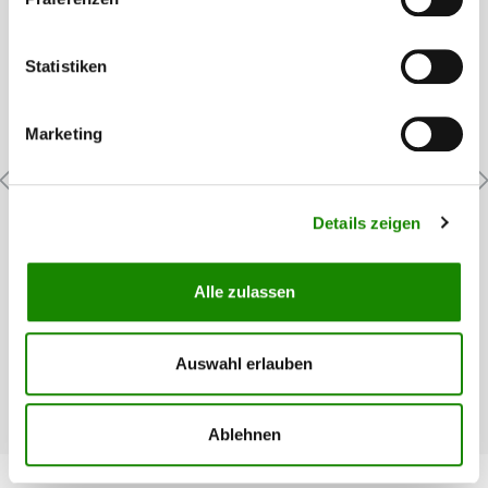
Statistiken
Marketing
Mirka ABSAUGSCHLAUCH/DIY 20mm x
Details zeigen
4m,kon. Adap.
Absaugschlauch für Handblöcke mit Adapter 20 mm x 4 m.
Alle zulassen
Auswahl erlauben
25,38 €*
Ablehnen