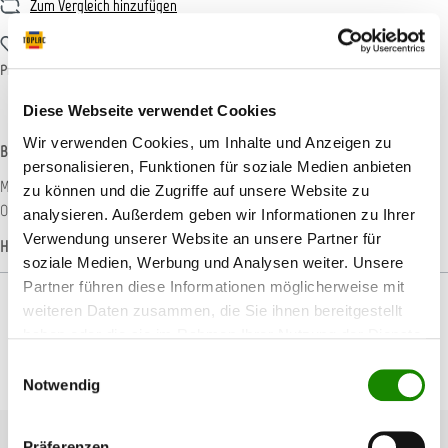
Zum Vergleich hinzufügen
Zum Merkzettel hinzufügen
Produktnummer:
MIRKA520
Diese Webseite verwendet Cookies
Wir verwenden Cookies, um Inhalte und Anzeigen zu
Beschreibung
personalisieren, Funktionen für soziale Medien anbieten
Mirka Handblock Kit 70x198 mm mit vier auswechselbaren Platten für schwierige
zu können und die Zugriffe auf unsere Website zu
Oberflächen. Die integrierte Staubabsaugung ga…
Mehr
analysieren. Außerdem geben wir Informationen zu Ihrer
Verwendung unserer Website an unsere Partner für
Hersteller-Informationen
soziale Medien, Werbung und Analysen weiter. Unsere
Partner führen diese Informationen möglicherweise mit
weiteren Daten zusammen, die Sie ihnen bereitgestellt
haben oder die sie im Rahmen Ihrer Nutzung der Dienste
gesammelt haben.
Einwilligungsauswahl
Produktgalerie überspringen
Passendes Zubehör
Notwendig
Präferenzen