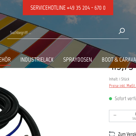
SERVICEHOTLINE
+49 35 204 - 670 0
e
,5M
EHÖR
INDUSTRIELACK
SPRAYDOSEN
BOOT & CARAV
413,79
Inhalt:
1 Stück
Preise inkl. MwSt
Sofort verfü
Produkt An
St
Zum Vergl