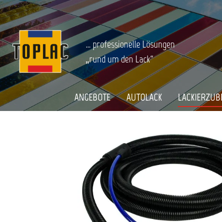
springen
Zur Hauptnavigation springen
LACKIERZUBEHÖR
Schleifen
Staubabsaugung
Schläuch
Startseite
MIRKA KOAXIALSCHLAUCH 27MM X 5
… professionelle Lösungen
„rund um den Lack“
Bildergalerie überspringen
ANGEBOTE
AUTOLACK
LACKIERZUB