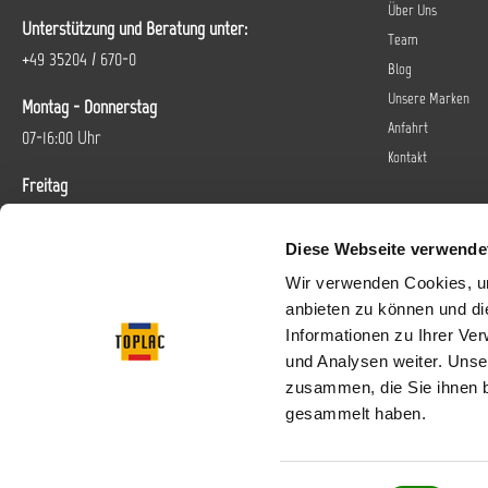
Über Uns
Unterstützung und Beratung unter:
Team
+49 35204 / 670-0
Blog
Unsere Marken
Montag - Donnerstag
Anfahrt
07-16:00 Uhr
Kontakt
Freitag
07-14 Uhr
Diese Webseite verwende
Oder über unser
Kontaktformular
.
Wir verwenden Cookies, um
anbieten zu können und di
Vertrag widerrufen
Informationen zu Ihrer Ve
und Analysen weiter. Unse
Folgen Sie uns bei
zusammen, die Sie ihnen b
gesammelt haben.