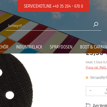
SERVICEHOTLINE
+49 35 204 - 670 0
s
PACK
EHÖR
INDUSTRIELACK
SPRAYDOSEN
BOOT & CARAV
23,50 
Inhalt:
5 Stück
(
4,
Preise inkl. MwSt
Versandferti
Produkt An
Pa
Zum Vergl