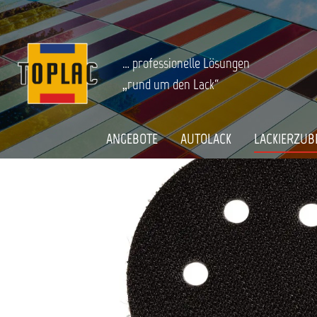
springen
Zur Hauptnavigation springen
LACKIERZUBEHÖR
Schleifen
Schleifmittel
Zwischenpad
Startseite
MIRKA SCHUTZAUFLAGE 77MM 6L, 5/
… professionelle Lösungen
„rund um den Lack“
Bildergalerie überspringen
ANGEBOTE
AUTOLACK
LACKIERZUB