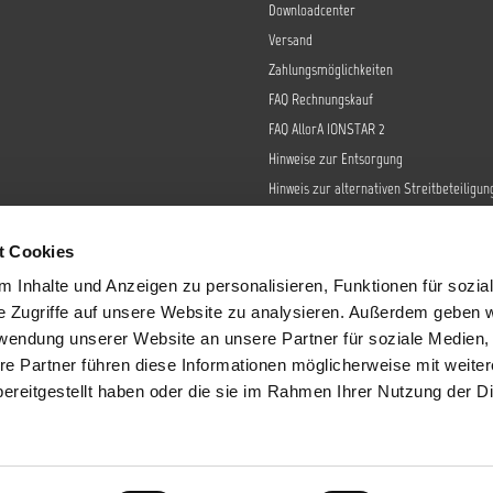
Downloadcenter
Versand
Zahlungsmöglichkeiten
FAQ Rechnungskauf
FAQ AllorA IONSTAR 2
Hinweise zur Entsorgung
Hinweis zur alternativen Streitbeteiligun
Retoure
Widerrufsrecht
t Cookies
Barrierefreiheit
 Inhalte und Anzeigen zu personalisieren, Funktionen für sozia
Datenschutz
e Zugriffe auf unsere Website zu analysieren. Außerdem geben w
AGB
rwendung unserer Website an unsere Partner für soziale Medien
re Partner führen diese Informationen möglicherweise mit weite
Impressum
ereitgestellt haben oder die sie im Rahmen Ihrer Nutzung der D
Sendungsverfolgung