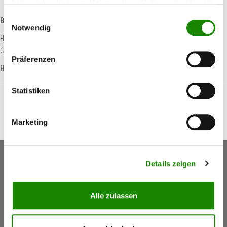
haben oder die sie im Rahmen Ihrer Nutzung der Dienste
gesammelt haben.
Einwilligungsauswahl
Beschreibung
Notwendig
Horn &amp; Bauer Müllsack 120 Liter auf der Rolle Inhalt: 150 Stück pro Karton
Größe: 700 x 1100 mm / 120 l Folienstärke: 55…
Mehr
Präferenzen
Hersteller-Informationen
Statistiken
Marketing
Keine Aktionen, Angebote & Informationen mehr
Details zeigen
verpassen!
Jetzt anmelden
Alle zulassen
5,50 €
Gutschein
(Inkl. Mwst.)