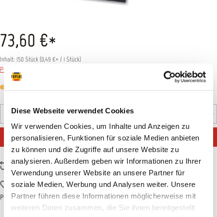
73,60 €*
Inhalt:
150 Stück
(
0,49 €
* / 1 Stück)
Preise inkl. MwSt. zzgl. Versandkosten
Versandfertig in 1 Tag, Lieferzeit 1-3 Tage
Produkt Anzahl: Gib den gewünschten Wert ein oder benutz
Diese Webseite verwendet Cookies
Rolle
Wir verwenden Cookies, um Inhalte und Anzeigen zu
IN DEN WARENKORB
personalisieren, Funktionen für soziale Medien anbieten
zu können und die Zugriffe auf unsere Website zu
analysieren. Außerdem geben wir Informationen zu Ihrer
Zum Vergleich hinzufügen
Verwendung unserer Website an unsere Partner für
Zum Merkzettel hinzufügen
soziale Medien, Werbung und Analysen weiter. Unsere
Partner führen diese Informationen möglicherweise mit
Produktnummer:
C41203126
weiteren Daten zusammen, die Sie ihnen bereitgestellt