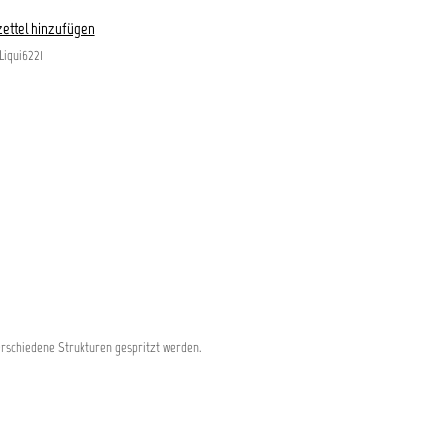
ettel hinzufügen
Liqui6221
erschiedene Strukturen gespritzt werden.