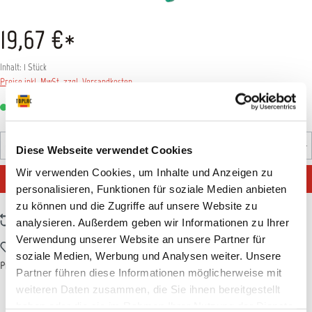
19,67 €*
Inhalt:
1 Stück
Preise inkl. MwSt. zzgl. Versandkosten
Sofort verfügbar, Lieferzeit: 1-3 Tage
Produkt Anzahl: Gib den gewünschten Wert ein oder benutz
Diese Webseite verwendet Cookies
Stück
Wir verwenden Cookies, um Inhalte und Anzeigen zu
IN DEN WARENKORB
personalisieren, Funktionen für soziale Medien anbieten
zu können und die Zugriffe auf unsere Website zu
Zum Vergleich hinzufügen
analysieren. Außerdem geben wir Informationen zu Ihrer
Verwendung unserer Website an unsere Partner für
Zum Merkzettel hinzufügen
soziale Medien, Werbung und Analysen weiter. Unsere
Produktnummer:
PREVOS0003
Partner führen diese Informationen möglicherweise mit
weiteren Daten zusammen, die Sie ihnen bereitgestellt
haben oder die sie im Rahmen Ihrer Nutzung der Dienste