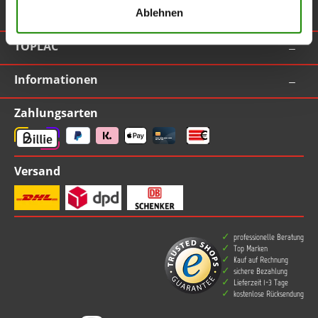
Ablehnen
Vertrag widerrufen
TOPLAC
Informationen
Zahlungsarten
Versand
professionelle Beratung
Top Marken
Kauf auf Rechnung
sichere Bezahlung
Lieferzeit 1-3 Tage
kostenlose Rücksendung