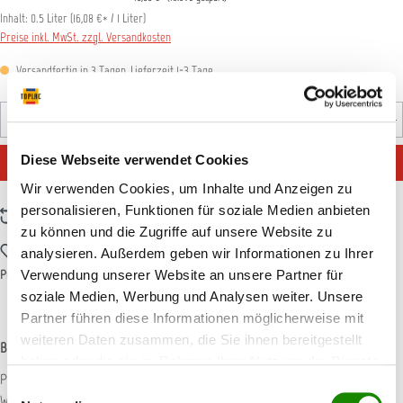
Inhalt:
0.5 Liter
(
16,08 €
* / 1 Liter)
Preise inkl. MwSt. zzgl. Versandkosten
Versandfertig in 3 Tagen, Lieferzeit 1-3 Tage
Produkt Anzahl: Gib den gewünschten Wert ein oder benutz
Flasche
IN DEN WARENKORB
Diese Webseite verwendet Cookies
Wir verwenden Cookies, um Inhalte und Anzeigen zu
personalisieren, Funktionen für soziale Medien anbieten
Zum Vergleich hinzufügen
zu können und die Zugriffe auf unsere Website zu
Zum Merkzettel hinzufügen
analysieren. Außerdem geben wir Informationen zu Ihrer
Produktnummer:
MD383380
Verwendung unserer Website an unsere Partner für
soziale Medien, Werbung und Analysen weiter. Unsere
Partner führen diese Informationen möglicherweise mit
weiteren Daten zusammen, die Sie ihnen bereitgestellt
Beschreibung
haben oder die sie im Rahmen Ihrer Nutzung der Dienste
Politur für Schutz und Reinigung von verchromten Teilen. Ideal zur
gesammelt haben.
Einwilligungsauswahl
Wiederaufbereitung. Schützt vor Witterungseinflüssen. Erz…
Mehr