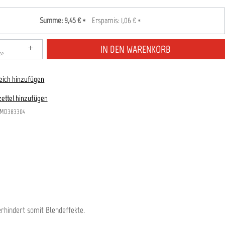
Summe:
9,45 €
*
Ersparnis:
1,06 €
*
zahl: Gib den gewünschten Wert ein oder benutze die S
IN DEN WARENKORB
se
eich hinzufügen
ettel hinzufügen
MD383304
erhindert somit Blendeffekte.