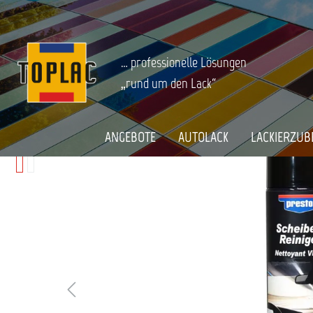
springen
Zur Hauptnavigation springen
SPRAYDOSEN
Startseite
PRESTO SCHEIBENREINIGER
… professionelle Lösungen
„rund um den Lack“
Bildergalerie überspringen
ANGEBOTE
AUTOLACK
LACKIERZUB