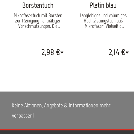
Borstentuch
Platin blau
Mikrofasertuch mit Borsten
Langlebiges und volumiges
zur Reinigung hartnäkiger
Hochleistungstuch aus
Verschmutzungen. Die
Mikrofaser. Vielseitig
weiche Rückseite ist ideal
einsetzbar im Haushalt oder
zum Nachwischen nach der
bei der Fahrzeugpflege. Das
groben Reinigung. Hohe
Tuch bietet eine sehr hohe
Aufnahmefähigkeit von
Aufnahmefähigkeit von
2,98 €*
2,14 €*
Schmutz und Wasser. Das
Schmutz und Wasser. Kann in
Tuch kann in der
der Waschmaschine bis 40°C
Waschmaschine bei bis zu
gewaschen und in der
95°C gewaschen werden.
Maschine getrocknet werden.
Trockner geeignet. Material:
Die Kanten sind für eine
80% Polyester / 20%
längere Lebensdauer doppelt
Polyamide Größe: ca. 40 x 40
vernäht. Größe: ca. 40 x 40
cm
cm
Keine Aktionen, Angebote & Informationen mehr
verpassen!