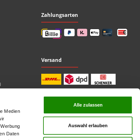
Zahlungsarten
Versand
g
Alle zulassen
le Medien
professionelle Beratung
Top Marken
ir
Kauf auf Rechnung
Auswahl erlauben
, Werbung
sichere Bezahlung
Lieferzeit 1-3 Tage
ren Daten
kostenlose Rücksendung