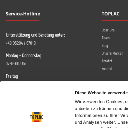
Service-Hotline
TOPLAC
Über Uns
Unterstützung und Beratung unter:
Team
+49 35204 / 670-0
Blog
Unsere Marken
Montag - Donnerstag
Anfahrt
07-16:00 Uhr
Kontakt
Freitag
07-14 Uhr
Diese Webseite verwende
Oder über unser
Kontaktformular
.
Wir verwenden Cookies, um
anbieten zu können und di
Vertrag widerrufen
Informationen zu Ihrer Ve
und Analysen weiter. Unse
Folgen Sie uns bei