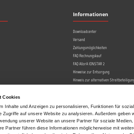
Informationen
Downloadcenter
Versand
Zahlungsmöglichkeiten
FAQ Rechnungskauf
FAQ AllorA IONSTAR 2
Hinweise zur Entsorgung
Hinweis zur alternativen Streitbeteiligun
Retoure
Widerrufsrecht
t Cookies
Barrierefreiheit
 Inhalte und Anzeigen zu personalisieren, Funktionen für sozia
Datenschutz
e Zugriffe auf unsere Website zu analysieren. Außerdem geben w
AGB
rwendung unserer Website an unsere Partner für soziale Medien
re Partner führen diese Informationen möglicherweise mit weite
Impressum