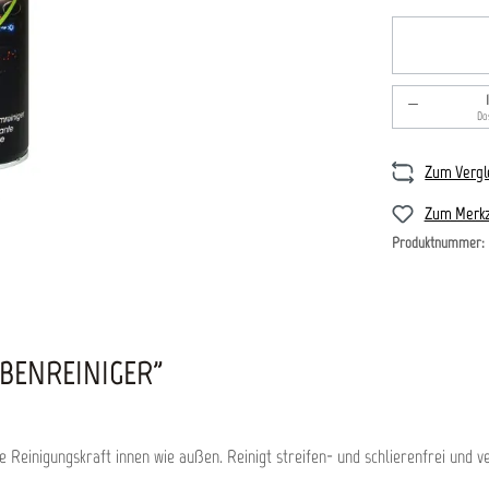
Produkt An
Do
Zum Vergl
Zum Merkz
Produktnummer:
BENREINIGER"
e Reinigungskraft innen wie außen. Reinigt streifen- und schlierenfrei und v