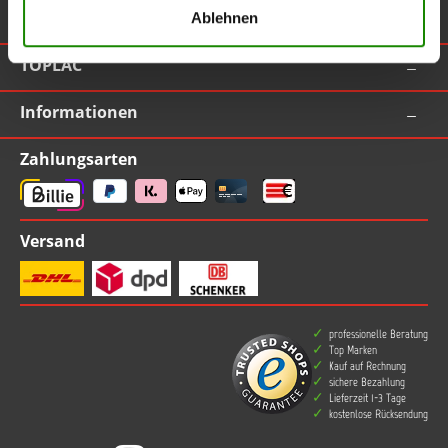
Ablehnen
Vertrag widerrufen
TOPLAC
Informationen
Zahlungsarten
Versand
professionelle Beratung
Top Marken
Kauf auf Rechnung
sichere Bezahlung
Lieferzeit 1-3 Tage
kostenlose Rücksendung