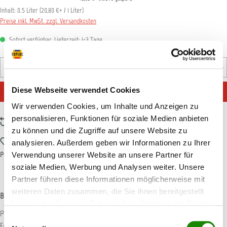
Inhalt:
0.5 Liter
(
20,80 €
* / 1 Liter)
Preise inkl. MwSt. zzgl. Versandkosten
Sofort verfügbar, Lieferzeit: 1-3 Tage
Produkt Anzahl: Gib den gewünschten Wert ein oder benutz
Flasche
IN DEN WARENKORB
Diese Webseite verwendet Cookies
Wir verwenden Cookies, um Inhalte und Anzeigen zu
personalisieren, Funktionen für soziale Medien anbieten
Zum Vergleich hinzufügen
zu können und die Zugriffe auf unsere Website zu
Zum Merkzettel hinzufügen
analysieren. Außerdem geben wir Informationen zu Ihrer
Produktnummer:
MD383410
Verwendung unserer Website an unsere Partner für
soziale Medien, Werbung und Analysen weiter. Unsere
Partner führen diese Informationen möglicherweise mit
weiteren Daten zusammen, die Sie ihnen bereitgestellt
Beschreibung
haben oder die sie im Rahmen Ihrer Nutzung der Dienste
Pflegeprodukt für schwarze Kunststoffstoßstangen, zur Auffrischung von
gesammelt haben.
Einwilligungsauswahl
Farbe und Glanz. Schützt vor Witterungseinflüssen und…
Mehr