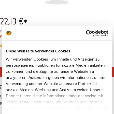
22,13 €*
Inhalt:
1 Set
Preise inkl. MwSt. zzgl. Versandkosten
Versandfertig in 7 Tagen, Lieferzeit 5-7 Tage
Diese Webseite verwendet Cookies
Produkt Anzahl: Gib den gewünschten Wert ein oder benutz
Wir verwenden Cookies, um Inhalte und Anzeigen zu
Set
personalisieren, Funktionen für soziale Medien anbieten
IN DEN WARENKORB
zu können und die Zugriffe auf unsere Website zu
analysieren. Außerdem geben wir Informationen zu Ihrer
Verwendung unserer Website an unsere Partner für
Zum Vergleich hinzufügen
soziale Medien, Werbung und Analysen weiter. Unsere
Partner führen diese Informationen möglicherweise mit
Zum Merkzettel hinzufügen
weiteren Daten zusammen, die Sie ihnen bereitgestellt
Produktnummer:
T002616
haben oder die sie im Rahmen Ihrer Nutzung der Dienste