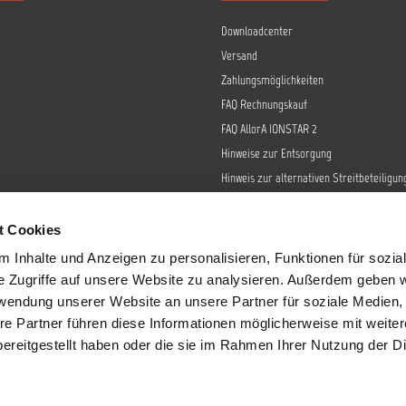
Downloadcenter
Versand
Zahlungsmöglichkeiten
FAQ Rechnungskauf
FAQ AllorA IONSTAR 2
Hinweise zur Entsorgung
Hinweis zur alternativen Streitbeteiligun
Retoure
Widerrufsrecht
t Cookies
Barrierefreiheit
 Inhalte und Anzeigen zu personalisieren, Funktionen für sozia
Datenschutz
e Zugriffe auf unsere Website zu analysieren. Außerdem geben w
AGB
rwendung unserer Website an unsere Partner für soziale Medien
re Partner führen diese Informationen möglicherweise mit weite
Impressum
ereitgestellt haben oder die sie im Rahmen Ihrer Nutzung der D
Sendungsverfolgung