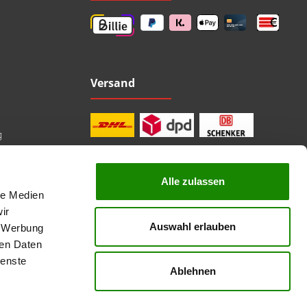
Versand
g
Alle zulassen
le Medien
professionelle Beratung
Top Marken
ir
Kauf auf Rechnung
Auswahl erlauben
, Werbung
sichere Bezahlung
Lieferzeit 1-3 Tage
ren Daten
kostenlose Rücksendung
ienste
Ablehnen