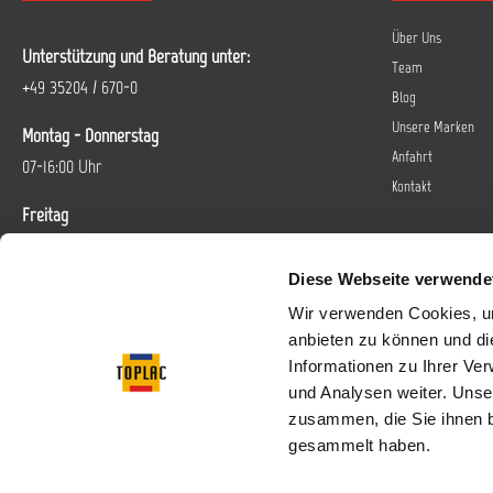
Über Uns
Unterstützung und Beratung unter:
Team
+49 35204 / 670-0
Blog
Unsere Marken
Montag - Donnerstag
Anfahrt
07-16:00 Uhr
Kontakt
Freitag
07-14 Uhr
Diese Webseite verwende
Oder über unser
Kontaktformular
.
Wir verwenden Cookies, um
anbieten zu können und di
Vertrag widerrufen
Informationen zu Ihrer Ve
und Analysen weiter. Unse
Folgen Sie uns bei
zusammen, die Sie ihnen b
gesammelt haben.