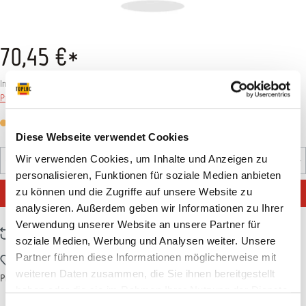
70,45 €*
Inhalt:
1 Stück
Preise inkl. MwSt. zzgl. Versandkosten
Versandfertig in 7 Tagen, Lieferzeit 5-7 Tage
Diese Webseite verwendet Cookies
Produkt Anzahl: Gib den gewünschten Wert ein oder benutz
Wir verwenden Cookies, um Inhalte und Anzeigen zu
Stück
personalisieren, Funktionen für soziale Medien anbieten
IN DEN WARENKORB
zu können und die Zugriffe auf unsere Website zu
analysieren. Außerdem geben wir Informationen zu Ihrer
Verwendung unserer Website an unsere Partner für
Zum Vergleich hinzufügen
soziale Medien, Werbung und Analysen weiter. Unsere
Partner führen diese Informationen möglicherweise mit
Zum Merkzettel hinzufügen
weiteren Daten zusammen, die Sie ihnen bereitgestellt
Produktnummer:
T002522
haben oder die sie im Rahmen Ihrer Nutzung der Dienste