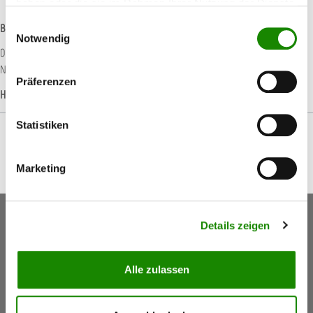
haben oder die sie im Rahmen Ihrer Nutzung der Dienste
gesammelt haben.
Einwilligungsauswahl
Beschreibung
Notwendig
Der SATA Luftschlauch 9 mm ist fertig montiert mit Schnellkupplung und
Nippel. Hierbei handelt es sich um einen hochqualitat…
Mehr
Präferenzen
Hersteller-Informationen
Statistiken
Marketing
Keine Aktionen, Angebote & Informationen mehr
Details zeigen
verpassen!
Jetzt anmelden
Alle zulassen
5,50 €
Gutschein
(Inkl. Mwst.)