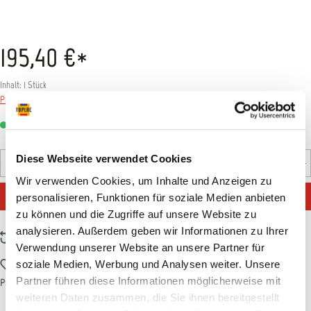
195,40 €*
Inhalt:
1 Stück
Preise inkl. MwSt. zzgl. Versandkosten
Sofort verfügbar, Lieferzeit: 1-3 Tage
Produkt Anzahl: Gib den gewünschten Wert ein oder benutz
Diese Webseite verwendet Cookies
Stück
Wir verwenden Cookies, um Inhalte und Anzeigen zu
IN DEN WARENKORB
personalisieren, Funktionen für soziale Medien anbieten
zu können und die Zugriffe auf unsere Website zu
analysieren. Außerdem geben wir Informationen zu Ihrer
Zum Vergleich hinzufügen
Verwendung unserer Website an unsere Partner für
Zum Merkzettel hinzufügen
soziale Medien, Werbung und Analysen weiter. Unsere
Partner führen diese Informationen möglicherweise mit
Produktnummer:
11SATN152
weiteren Daten zusammen, die Sie ihnen bereitgestellt