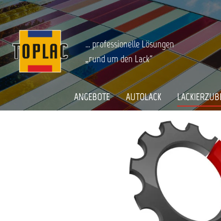
springen
Zur Hauptnavigation springen
LACKIERZUBEHÖR
Lackverarbeitung
Sata Lackiertechnik
Startseite
SATA LUFTKOLBENSTANGE, 198408
… professionelle Lösungen
„rund um den Lack“
Bildergalerie überspringen
ANGEBOTE
AUTOLACK
LACKIERZUB